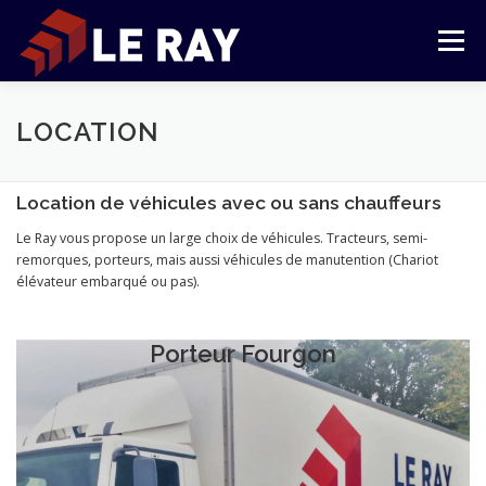
Aller
au
Menu
contenu
TRANSPORT
LOGISTIQUE
LOCATION
LOCATION
Location de véhicules avec ou sans chauffeurs
L’ENTREPRISE
CONTACT
ESPACE CLIENT
Le Ray vous propose un large choix de véhicules. Tracteurs, semi-
remorques, porteurs, mais aussi véhicules de manutention (Chariot
élévateur embarqué ou pas).
AIDE
Porteur Fourgon