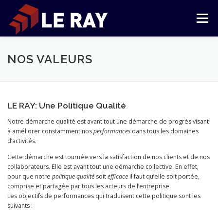
Aller
au
Menu
contenu
TRANSPORT
LOGISTIQUE
LOCATION
NOS VALEURS
L’ENTREPRISE
CONTACT
ESPACE CLIENT
LE RAY: Une Politique Qualité
Notre démarche qualité est avant tout une démarche de progrès visant
AIDE
à améliorer constamment nos
performances
dans tous les domaines
d’activités.
Cette démarche est tournée vers la satisfaction de nos clients et de nos
collaborateurs. Elle est avant tout une démarche collective. En effet,
pour que notre
politique qualité
soit
efficace
il faut qu’elle soit portée,
comprise et partagée par tous les acteurs de l’entreprise.
Les objectifs de performances qui traduisent cette politique sont les
suivants :